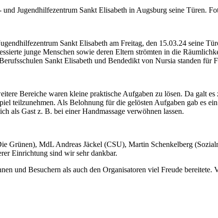
 und Jugendhilfezentrum Sankt Elisabeth in Augsburg seine Türen. Fo
ugendhilfezentrum Sankt Elisabeth am Freitag, den 15.03.24 seine Tür
sierte junge Menschen sowie deren Eltern strömten in die Räumlichkei
 Berufsschulen Sankt Elisabeth und Bendedikt von Nursia standen für 
tere Bereiche waren kleine praktische Aufgaben zu lösen. Da galt es z
piel teilzunehmen. Als Belohnung für die gelösten Aufgaben gab es e
ich als Gast z. B. bei einer Handmassage verwöhnen lassen.
e Grünen), MdL Andreas Jäckel (CSU), Martin Schenkelberg (Sozialref
erer Einrichtung sind wir sehr dankbar.
nen und Besuchern als auch den Organisatoren viel Freude bereitete. V