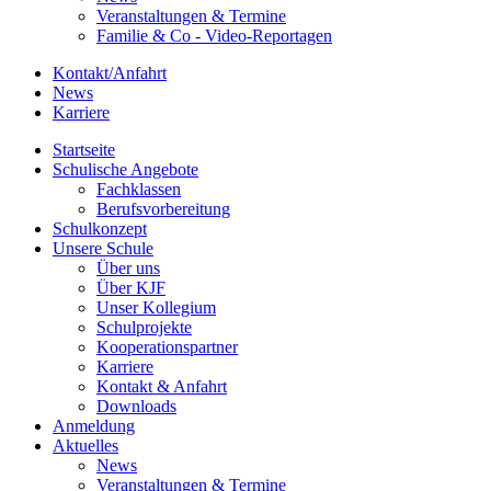
Veranstaltungen & Termine
Familie & Co - Video-Reportagen
Kontakt/Anfahrt
News
Karriere
Startseite
Schulische Angebote
Fachklassen
Berufsvorbereitung
Schulkonzept
Unsere Schule
Über uns
Über KJF
Unser Kollegium
Schulprojekte
Kooperationspartner
Karriere
Kontakt & Anfahrt
Downloads
Anmeldung
Aktuelles
News
Veranstaltungen & Termine