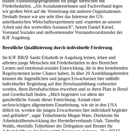
dualen Ausbildungsprogramms für junge Menschen mit
Förderbedarfen. „Als Sozialunternehmen und Fachverband legen
wir großen Wert auf die Vernetzung mit anderen Organisationen.
Deshalb freuen wir uns sehr über das Interesse der US-
amerikanischen Wirtschaftsexpertinnen und -experten an unserer
Arbeit und den wertvollen Austausch“, betont Daniel Kiesel,
Vorstand Soziales und stellvertretender Vorstandsvorsitzender der
KJF Augsburg.
Berufliche Qualifizierung durch individuelle Förderung
Im KJF BBJZ Sankt Elisabeth in Augsburg lernen, leben und
arbeiten junge Menschen mit Förderbedarfen in den Bereichen
Lernen und emotional-sozialer Entwicklung, die in den bestehenden
Regelsystemen keine Chance haben. In über 20 Ausbildungsberufen
können die Jugendlichen und jungen Erwachsenen hier mithilfe
individueller Begleitung auf ihre Berufsausbildung vorbereitet
werden, ihren Berufsabschluss erwerben und so ihren Platz in Beruf
und Gesellschaft finden. „Mich begeistert vor allem der
ganzheitliche Ansatz dieser Einrichtung: Anstatt einer
sechswöchigen allgemeinen Einarbeitung, wie sie in den USA
üblich ist, werden die jungen Erwachsenen hier individuell begleitet
und gefördert“, sagte Teilnehmerin Megan Ware, Direktorin für
Arbeitskräfteentwicklung des Herstellerverbands Utah. Timothy
Waldo, ebenfalls Teilnehmer der Delegation und Berater für